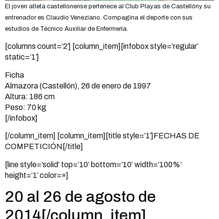
El joven atleta castellonense pertenece al Club Playas de Castellóny su
entrenador es Claudio Veneziano. Compagina el deporte con sus
estudios de Técnico Auxiliar de Enfermería.
[columns count=’2′] [column_item][infobox style=’regular’
static=’1′]
Ficha
Almazora (Castellón), 26 de enero de 1997
Altura: 186 cm
Peso: 70 kg
[/infobox]
[/column_item] [column_item][title style=’1′]FECHAS DE
COMPETICIÓN[/title]
[line style=’solid’ top=’10’ bottom=’10’ width=’100%’
height=’1′ color=»]
20 al 26 de agosto de
2014[/column_item]