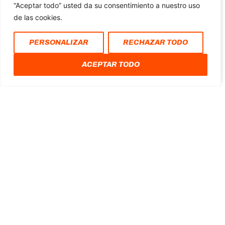
JUEGOS OLÍMPICOS
“Aceptar todo” usted da su consentimiento a nuestro uso
de las cookies.
La selección española de fútbol se prepara para
enfrentar a sus rivales en la fase de grupos de los
PERSONALIZAR
RECHAZAR TODO
Juegos Olímpicos de París 2024. El sorteo
determinó que España estará
ACEPTAR TODO