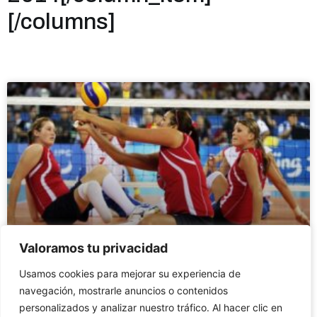
[/columns]
Valoramos tu privacidad
ASÍ ES EL GRUPO AL QUE SE
Usamos cookies para mejorar su experiencia de
ENFRENTARÁ ESPAÑA EN LA
navegación, mostrarle anuncios o contenidos
FASE DE GRUPOS DE LOS
personalizados y analizar nuestro tráfico. Al hacer clic en