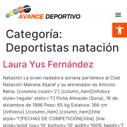
Abrir
Categoría:
Deportistas natación
Laura Yus Fernández
Natación La joven nadadora soriana pertenece al Club
Natación Mairena Aljaraf y su entrenador es Antonio
Reina. [columns count=’2′] [column_item][infobox
style=’regular’ static=’1′] Ficha Almazán (Soria), 16 de
diciembre de 1996 Peso: 65 kg Estatura: 166 cm
[/infobox] [/column_item] [column_item][title
style=’1′]FECHAS DE COMPETICIÓN[/title] [line
style=’solid’ top=’10’ bottom=’10’ width=’100%’ height=’1′