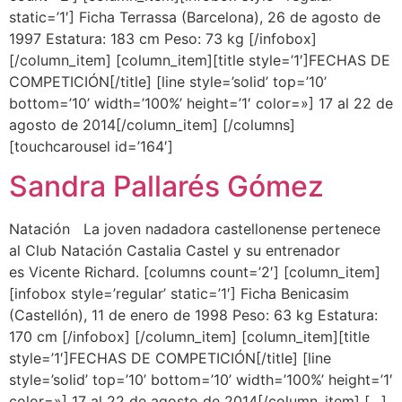
static=’1′] Ficha Terrassa (Barcelona), 26 de agosto de
1997 Estatura: 183 cm Peso: 73 kg [/infobox]
[/column_item] [column_item][title style=’1′]FECHAS DE
COMPETICIÓN[/title] [line style=’solid’ top=’10’
bottom=’10’ width=’100%’ height=’1′ color=»] 17 al 22 de
agosto de 2014[/column_item] [/columns]
[touchcarousel id=’164′]
Sandra Pallarés Gómez
Natación La joven nadadora castellonense pertenece
al Club Natación Castalia Castel y su entrenador
es Vicente Richard. [columns count=’2′] [column_item]
[infobox style=’regular’ static=’1′] Ficha Benicasim
(Castellón), 11 de enero de 1998 Peso: 63 kg Estatura:
170 cm [/infobox] [/column_item] [column_item][title
style=’1′]FECHAS DE COMPETICIÓN[/title] [line
style=’solid’ top=’10’ bottom=’10’ width=’100%’ height=’1′
color=»] 17 al 22 de agosto de 2014[/column_item] […]