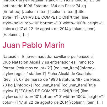
[infobox style=’regular’ static=’1′] Ficha Madrid, 23 de
octubre de 1996 Estatura: 184 cm Peso: 74 kg
[/infobox] [/column_item] [column_item][title
style=’1′]FECHAS DE COMPETICIÓN[/title] [line
style=’solid’ top=’10’ bottom=’10’ width=’100%’ height=’1′
color=»] 17 al 22 de agosto de 2014[/column_item]
[/columns] […]
Juan Pablo Marín
Natación El joven nadador sevillano pertenece al
Club Natación Alcalá y su entrenador es Francisco
Porcar. [columns count=’2′] [column_item][infobox
style=’regular’ static=’1′] Ficha Alcalá de Guadaira
(Sevilla), 07 de marzo de 1996 Estatura: 187 cm Peso:
70 kg [/infobox] [/column_item] [column_item][title
style=’1′]FECHAS DE COMPETICIÓN[/title] [line
style=’solid’ top=’10’ bottom=’10’ width=’100%’ height=’1′
color=»] 17 al 22 de agosto de 2014[/column_item] […]