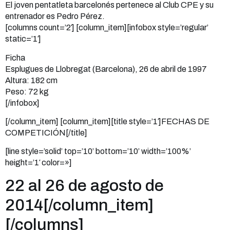
El joven pentatleta barcelonés pertenece al Club CPE y su
entrenador es Pedro Pérez.
[columns count=’2′] [column_item][infobox style=’regular’
static=’1′]
Ficha
Esplugues de Llobregat (Barcelona), 26 de abril de 1997
Altura: 182 cm
Peso: 72 kg
[/infobox]
[/column_item] [column_item][title style=’1′]FECHAS DE
COMPETICIÓN[/title]
[line style=’solid’ top=’10’ bottom=’10’ width=’100%’
height=’1′ color=»]
22 al 26 de agosto de
2014[/column_item]
[/columns]