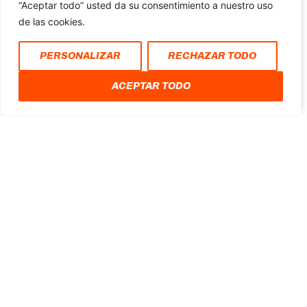
JUEGOS OLÍMPICOS
“Aceptar todo” usted da su consentimiento a nuestro uso
de las cookies.
La selección española de fútbol se prepara para
enfrentar a sus rivales en la fase de grupos de los
PERSONALIZAR
RECHAZAR TODO
Juegos Olímpicos de París 2024. El sorteo
determinó que España estará
ACEPTAR TODO