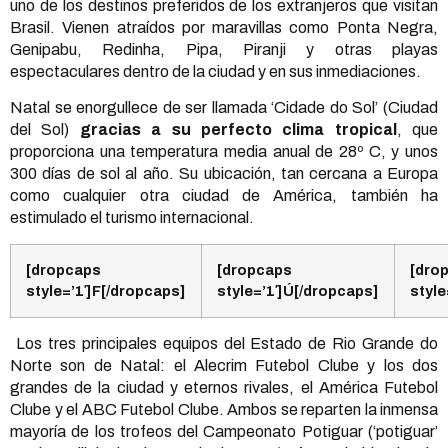
uno de los destinos preferidos de los extranjeros que visitan
Brasil. Vienen atraídos por maravillas como Ponta Negra,
Genipabu, Redinha, Pipa, Piranji y otras playas
espectaculares dentro de la ciudad y en sus inmediaciones.
Natal se enorgullece de ser llamada ‘Cidade do Sol’ (Ciudad
del Sol)
gracias a su perfecto clima tropical
, que
proporciona una temperatura media anual de 28º C, y unos
300 días de sol al año. Su ubicación, tan cercana a Europa
como cualquier otra ciudad de América, también ha
estimulado el turismo internacional.
[dropcaps
[dropcaps
[dro
style=’1′]F[/dropcaps]
style=’1′]Ú[/dropcaps]
style
Los tres principales equipos del Estado de Rio Grande do
Norte son de Natal: el Alecrim Futebol Clube y los dos
grandes de la ciudad y eternos rivales, el América Futebol
Clube y el ABC Futebol Clube. Ambos se reparten la inmensa
mayoría de los trofeos del Campeonato Potiguar (‘potiguar’