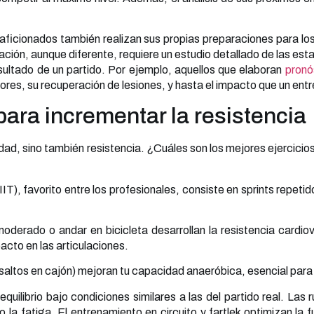
aficionados también realizan sus propias preparaciones para lo
ación, aunque diferente, requiere un estudio detallado de las esta
resultado de un partido. Por ejemplo, aquellos que elaboran
pronó
ores, su recuperación de lesiones, y hasta el impacto que un entr
para incrementar la resistencia
lidad, sino también resistencia. ¿Cuáles son los mejores ejercici
IT), favorito entre los profesionales, consiste en sprints repet
oderado o andar en bicicleta desarrollan la resistencia cardio
acto en las articulaciones.
o, saltos en cajón) mejoran tu capacidad anaeróbica, esencial par
quilibrio bajo condiciones similares a las del partido real. Las
la fatiga. El entrenamiento en circuito y fartlek optimizan la f