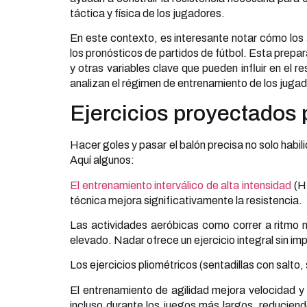
táctica y física de los jugadores.
En este contexto, es interesante notar cómo los 
los pronósticos de partidos de fútbol. Esta prepar
y otras variables clave que pueden influir en el 
analizan el régimen de entrenamiento de los jugad
Ejercicios proyectados 
Hacer goles y pasar el balón precisa no solo habi
Aquí algunos:
El entrenamiento interválico de alta intensidad
(HI
técnica mejora significativamente la resistencia.
Las actividades aeróbicas como correr a ritmo m
elevado. Nadar ofrece un ejercicio integral sin imp
Los ejercicios pliométricos (sentadillas con salt
El entrenamiento de agilidad mejora velocidad y e
incluso durante los juegos más largos, reduciendo 