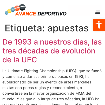
Abrir
Etiqueta:
apuestas
De 1993 a nuestros días, las
tres décadas de evolución
de la UFC
La Ultimate Fighting Championship (UFC), que se fundó
y comenzó a dar sus primeros pasos en 1993, ha
evolucionado de ser un evento de artes marciales
mixtas con pocas reglas y reconocimiento, a
convertirse en la mayor organización de MMA del
mundo. Y es que a lo largo de tres décadas, la UFC ha
superado controversias, ha innovado en el deporte, se