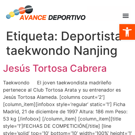
Abrir
Etiqueta:
Deportista
taekwondo Nanjing
Jesús Tortosa Cabrera
Taekwondo El joven taekwondista madrileño
pertenece al Club Tortosa Arata y su entrenador es
Jesús Tortosa Alameda. [columns count=’2′]
[column_item][infobox style=’regular’ static=’1′] Ficha
Madrid, 21 de diciembre de 1997 Altura: 186 mm Peso:
53 kg [/infobox] [/column_item] [column_item][title
style=’1′]FECHAS DE COMPETICIÓN[/title] [line
style=’solid’ top=’10’ bottom=’10’ width=’100%’ height=’1′