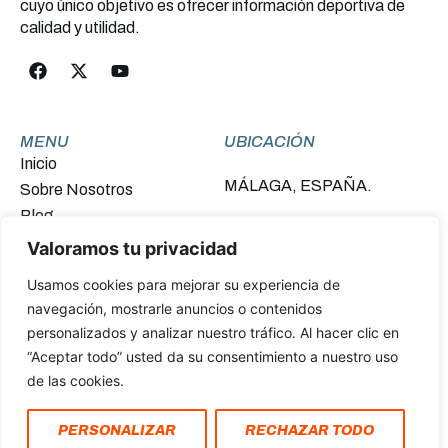
cuyo único objetivo es ofrecer información deportiva de
calidad y utilidad.
MENU
UBICACIÓN
Inicio
MÁLAGA, ESPAÑA.
Sobre Nosotros
Blog
Contacto
Valoramos tu privacidad
Usamos cookies para mejorar su experiencia de
FINANCIADO POR LA UNIÓN EUROPEA –
navegación, mostrarle anuncios o contenidos
NEXTGENERATIONEU
personalizados y analizar nuestro tráfico. Al hacer clic en
“Aceptar todo” usted da su consentimiento a nuestro uso
de las cookies.
Política de Privacidad y Cookies
PERSONALIZAR
RECHAZAR TODO
Declaración de Accesibilidad