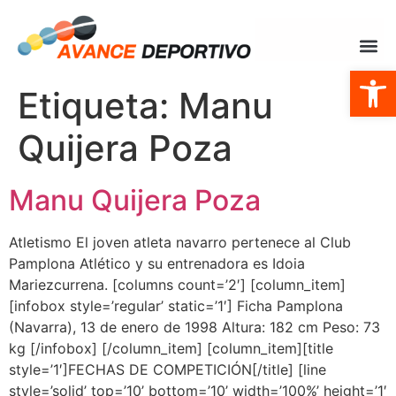
Abrir
Etiqueta:
Manu
Quijera Poza
Manu Quijera Poza
Atletismo El joven atleta navarro pertenece al Club
Pamplona Atlético y su entrenadora es Idoia
Mariezcurrena. [columns count=’2′] [column_item]
[infobox style=’regular’ static=’1′] Ficha Pamplona
(Navarra), 13 de enero de 1998 Altura: 182 cm Peso: 73
kg [/infobox] [/column_item] [column_item][title
style=’1′]FECHAS DE COMPETICIÓN[/title] [line
style=’solid’ top=’10’ bottom=’10’ width=’100%’ height=’1′