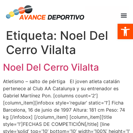
Abrir
Etiqueta:
Noel Del
Cerro Vilalta
Noel Del Cerro Vilalta
Atletismo – salto de pértiga El joven atleta catalán
pertenece al Club AA Catalunya y su entrenador es
Gabriel Martínez Pon. [columns count=’2′]
[column_item][infobox style=’regular’ static=’1′] Ficha
Barcelona, 16 de junio de 1997 Altura: 181 cm Peso: 74
kg [/infobox] [/column_item] [column_item][title
style=’1′]FECHAS DE COMPETICIÓN[/title] [line
style=’solid’ top=’10’ bottom=’10’ width=’100%’ height=’1′