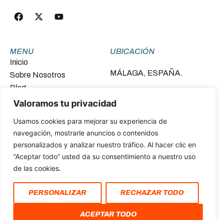
MENU
UBICACIÓN
Inicio
MÁLAGA, ESPAÑA.
Sobre Nosotros
Blog
Contacto
Valoramos tu privacidad
Usamos cookies para mejorar su experiencia de
FINANCIADO POR LA UNIÓN EUROPEA –
navegación, mostrarle anuncios o contenidos
NEXTGENERATIONEU
personalizados y analizar nuestro tráfico. Al hacer clic en
“Aceptar todo” usted da su consentimiento a nuestro uso
de las cookies.
Política de Privacidad y Cookies
PERSONALIZAR
RECHAZAR TODO
Declaración de Accesibilidad
COPYRIGHT © 2026. AVANCE DEPORTIVO
ACEPTAR TODO