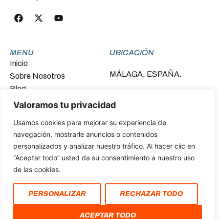
MENU
UBICACIÓN
Inicio
MÁLAGA, ESPAÑA.
Sobre Nosotros
Blog
Contacto
Valoramos tu privacidad
Usamos cookies para mejorar su experiencia de
FINANCIADO POR LA UNIÓN EUROPEA –
navegación, mostrarle anuncios o contenidos
NEXTGENERATIONEU
personalizados y analizar nuestro tráfico. Al hacer clic en
“Aceptar todo” usted da su consentimiento a nuestro uso
de las cookies.
Política de Privacidad y Cookies
PERSONALIZAR
RECHAZAR TODO
Declaración de Accesibilidad
COPYRIGHT © 2026. AVANCE DEPORTIVO
ACEPTAR TODO